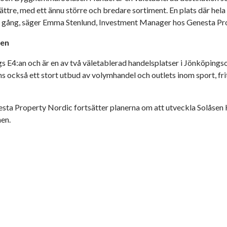
u bättre, med ett ännu större och bredare sortiment. En plats där he
 gång, säger Emma Stenlund, Investment Manager hos Genesta Pr
jen
gs E4:an och är en av två väletablerad handelsplatser i Jönköpin
s också ett stort utbud av volymhandel och outlets inom sport, frit
sta Property Nordic fortsätter planerna om att utveckla Solåsen H
nen.