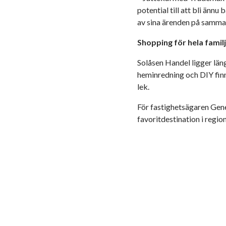
potential till att bli änn
av sina ärenden på samma
Shopping för hela famil
Solåsen Handel ligger län
heminredning och DIY finn
lek.
För fastighetsägaren Gene
favoritdestination i regio