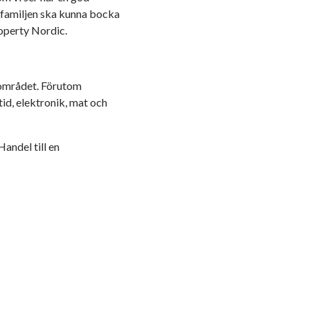
la familjen ska kunna bocka
operty Nordic.
gsområdet. Förutom
id, elektronik, mat och
andel till en