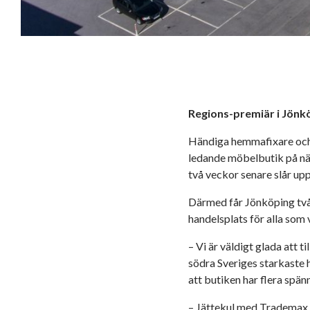
Regions-premiär i Jönk
Händiga hemmafixare och 
ledande möbelbutik på n
två veckor senare slår upp
Därmed får Jönköping två 
handelsplats för alla som 
– Vi är väldigt glada att
södra Sveriges starkaste 
att butiken har flera sp
– Jättekul med Trademax 