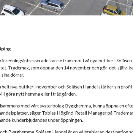
öping
inredningsintresserade kan se fram mot två nya butiker i Solåsen
ätet, Trademax, som öppnar den 14 november och gör-det-själv
 sina dörrar.
helt nya butiker i november och Solåsen Handel stärker sin profil
vill göra nytt hemma eller i trädgården.
 tillsammans med vårt systerbolag Bygghemma, kunna öppna en efte
handelsplatser, säger Tobias Höglind, Retail Manager på Trademax
ännande kunderbjudanden under öppningen.
och Bygghemma. Solåsen Handel är en väletablerad destination so