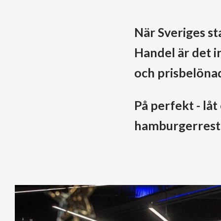
När Sveriges s
Handel är det i
och prisbelönad
På perfekt - lå
hamburgerresta