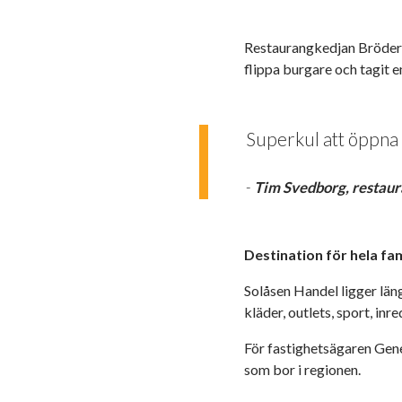
Restaurangkedjan Brödern
flippa burgare och tagit 
Superkul att öppna h
-
Tim Svedborg, restaur
Destination för hela fam
Solåsen Handel ligger län
kläder, outlets, sport, inre
För fastighetsägaren Genes
som bor i regionen.