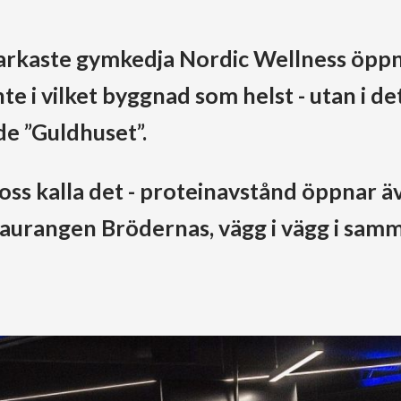
tarkaste gymkedja Nordic Wellness öppn
nte i vilket byggnad som helst - utan i d
e ”Guldhuset”.
t oss kalla det - proteinavstånd öppnar ä
urangen Brödernas, vägg i vägg i samm