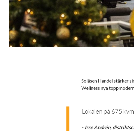
Solåsen Handel stärker si
Wellness nya toppmodern
Lokalen på 675 kvm b
-
Isse Andrén, distrikts