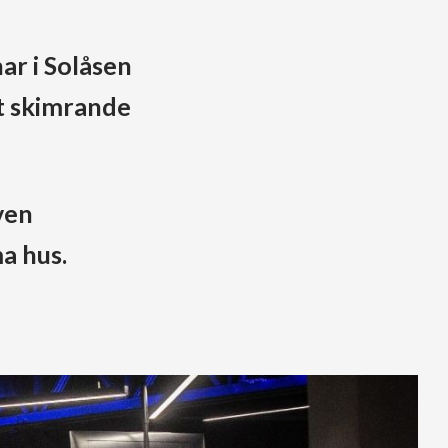
ar i Solåsen
et skimrande
ven
a hus.