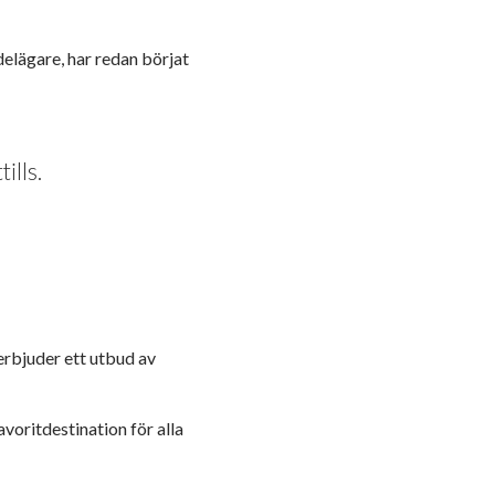
lägare, har redan börjat
ills.
erbjuder ett utbud av
voritdestination för alla