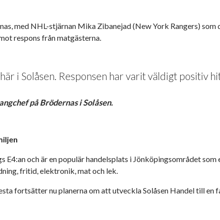
as, med NHL-stjärnan Mika Zibanejad (New York Rangers) som de
emot respons från matgästerna.
är i Solåsen. Responsen har varit väldigt positiv hitt
angchef på Brödernas i Solåsen.
iljen
gs E4:an och är en populär handelsplats i Jönköpingsområdet som 
dning, fritid, elektronik, mat och lek.
ta fortsätter nu planerna om att utveckla Solåsen Handel till en fa