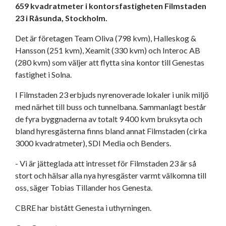
659 kvadratmeter i kontorsfastigheten Filmstaden
23 i Råsunda, Stockholm.
Det är företagen Team Oliva (798 kvm), Halleskog &
Hansson (251 kvm), Xeamit (330 kvm) och Interoc AB
(280 kvm) som väljer att flytta sina kontor till Genestas
fastighet i Solna.
I Filmstaden 23 erbjuds nyrenoverade lokaler i unik miljö
med närhet till buss och tunnelbana. Sammanlagt består
de fyra byggnaderna av totalt 9 400 kvm bruksyta och
bland hyresgästerna finns bland annat Filmstaden (cirka
3000 kvadratmeter), SDI Media och Benders.
- Vi är jätteglada att intresset för Filmstaden 23 är så
stort och hälsar alla nya hyresgäster varmt välkomna till
oss, säger Tobias Tillander hos Genesta.
CBRE har bistått Genesta i uthyrningen.